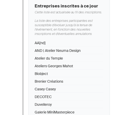
Entreprises inscrites à ce jour
Cette liste est actualisée au fil des inscriptions.
La liste des entreprises participantes est
susceptible d'évoluer jusqu'à la tenue de
l'événement, en fonction des nouvelles
inscriptions et d'éventuelles annulations
AA[nd]
AND | Atelier Neuma Design
Atelier du Temple
Ateliers Georges Mahot
Biobject
Brenier Créations
Casey Casey
DECOTEC
Duvelleroy
Galerie MiniMasterpiece