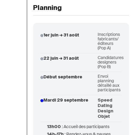
Planning
Inscriptions
1er juin → 31 août
fabricants/
éditeurs
(Pop A)
Candidatures
22 juin → 31 août
designers
(Pop B)
Envoi
Début septembre
planning
détaillé aux
participants
Mardi 29 septembre
Speed
Dating
Design
Objet
13h00
: Accueil des participants
14h-17h
: Rendez-vous & pauses